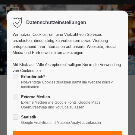
Der Eintrag "offcanvas-col1" existiert
Datenschutzeinstellungen
leider nicht.
Wir nutzen Cookies, um eine Vielzahl von Services
anzubieten, diese stetig zu verbessern sowie Werbung
Der Eintrag "offcanvas-col2" existiert
entsprechend Ihrer Interessen auf unserer Webseite, Social
leider nicht.
Media und Partnerwebseiten anzuzeigen.
Mit Klick auf "Alle Akzeptieren" willigen Sie in die Verwendung
von Cookies ein.
Der Eintrag "offcanvas-col3" existiert
Erforderlich*
leider nicht.
Notwendige Cookies zulassen damit die Website korrekt
funktioniert
WINTER WONDERLAND
Externe Medien
Der Eintrag "offcanvas-col4" existiert
Externe Medien wie Google Fonts, Google Maps,
&
OpenStreetMap und Youtube zulassen
leider nicht.
Statistik
CLUB NIGHTS AM
Google Analytics und Matomo Analytics zulassen
BEACH