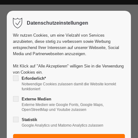
Der Eintrag "offcanvas-col1" existiert
Datenschutzeinstellungen
leider nicht.
Wir nutzen Cookies, um eine Vielzahl von Services
anzubieten, diese stetig zu verbessern sowie Werbung
Der Eintrag "offcanvas-col2" existiert
entsprechend Ihrer Interessen auf unserer Webseite, Social
leider nicht.
Media und Partnerwebseiten anzuzeigen.
Mit Klick auf "Alle Akzeptieren" willigen Sie in die Verwendung
von Cookies ein.
Der Eintrag "offcanvas-col3" existiert
Erforderlich*
leider nicht.
Notwendige Cookies zulassen damit die Website korrekt
funktioniert
Externe Medien
Der Eintrag "offcanvas-col4" existiert
Externe Medien wie Google Fonts, Google Maps,
OpenStreetMap und Youtube zulassen
leider nicht.
Statistik
Google Analytics und Matomo Analytics zulassen