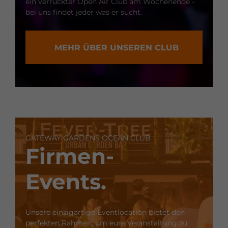
ein verrückter Open Air Club am Wochenende -
bei uns findet jeder was er sucht.
MEHR ÜBER UNSEREN CLUB
GATEWAY GARDENS OCEAN CLUB
Firmen-
Events.
Unsere einzigartige Eventlocation bietet den
perfekten Rahmen, um eure Veranstaltung zu