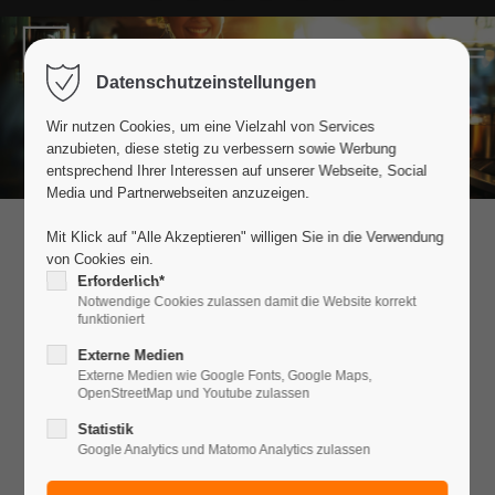
Der Eintrag "offcanvas-col1" existiert
Datenschutzeinstellungen
leider nicht.
Wir nutzen Cookies, um eine Vielzahl von Services
anzubieten, diese stetig zu verbessern sowie Werbung
Der Eintrag "offcanvas-col2" existiert
entsprechend Ihrer Interessen auf unserer Webseite, Social
leider nicht.
Media und Partnerwebseiten anzuzeigen.
Mit Klick auf "Alle Akzeptieren" willigen Sie in die Verwendung
von Cookies ein.
Der Eintrag "offcanvas-col3" existiert
Erforderlich*
leider nicht.
Notwendige Cookies zulassen damit die Website korrekt
funktioniert
Externe Medien
Der Eintrag "offcanvas-col4" existiert
Externe Medien wie Google Fonts, Google Maps,
OpenStreetMap und Youtube zulassen
leider nicht.
Statistik
Google Analytics und Matomo Analytics zulassen